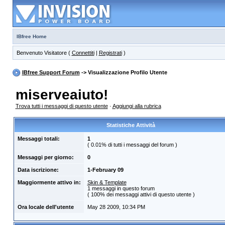
IBfree Home
Benvenuto Visitatore (
Connettiti
|
Registrati
)
IBfree Support Forum
-> Visualizzazione Profilo Utente
miserveaiuto!
Trova tutti i messaggi di questo utente
·
Aggiungi alla rubrica
Statistiche Attività
Messaggi totali:
1
( 0.01% di tutti i messaggi del forum )
Messaggi per giorno:
0
Data iscrizione:
1-February 09
Maggiormente attivo in:
Skin & Template
1 messaggi in questo forum
( 100% dei messaggi attivi di questo utente )
Ora locale dell'utente
May 28 2009, 10:34 PM