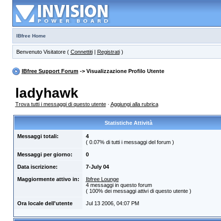
IBfree Home
Benvenuto Visitatore (
Connettiti
|
Registrati
)
IBfree Support Forum
-> Visualizzazione Profilo Utente
ladyhawk
Trova tutti i messaggi di questo utente
·
Aggiungi alla rubrica
Statistiche Attività
Messaggi totali:
4
( 0.07% di tutti i messaggi del forum )
Messaggi per giorno:
0
Data iscrizione:
7-July 04
Maggiormente attivo in:
Ibfree Lounge
4 messaggi in questo forum
( 100% dei messaggi attivi di questo utente )
Ora locale dell'utente
Jul 13 2006, 04:07 PM