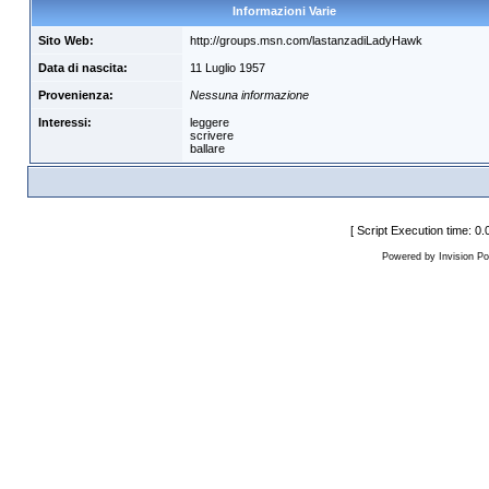
Informazioni Varie
Sito Web:
http://groups.msn.com/lastanzadiLadyHawk
Data di nascita:
11 Luglio 1957
Provenienza:
Nessuna informazione
Interessi:
leggere
scrivere
ballare
[ Script Execution time: 0.
Powered by Invision Po