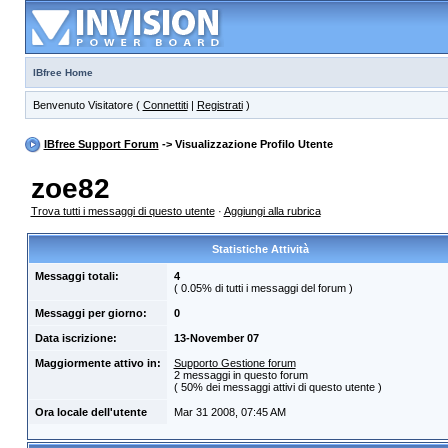
IBfree Home
Benvenuto Visitatore (
Connettiti
|
Registrati
)
IBfree Support Forum
-> Visualizzazione Profilo Utente
zoe82
Trova tutti i messaggi di questo utente
·
Aggiungi alla rubrica
Statistiche Attività
Messaggi totali:
4
( 0.05% di tutti i messaggi del forum )
Messaggi per giorno:
0
Data iscrizione:
13-November 07
Maggiormente attivo in:
Supporto Gestione forum
2 messaggi in questo forum
( 50% dei messaggi attivi di questo utente )
Ora locale dell'utente
Mar 31 2008, 07:45 AM