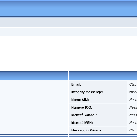
Email:
Clicc
Integrity Messenger
ming
Nome AIM:
Ness
Numero ICQ:
Ness
Identità Yahoo!:
Ness
Identità MSN:
Ness
Messaggio Privato:
Clicc