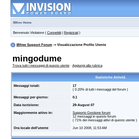
IBfree Home
Benvenuto Visitatore (
Connettiti
|
Registrati
)
IBfree Support Forum
-> Visualizzazione Profilo Utente
mingodume
Trova tutti i messaggi di questo utente
·
Aggiungi alla rubrica
Statistiche Attività
Messaggi totali:
17
( 0.20% di tutti i messaggi del forum )
Messaggi per giorno:
0.1
Data iscrizione:
29-August 07
Maggiormente attivo in:
Supporto Gestione forum
12 messaggi in questo forum
( 71% dei messaggi attivi di questo utente )
Ora locale dell'utente
Jun 10 2008, 11:53 AM