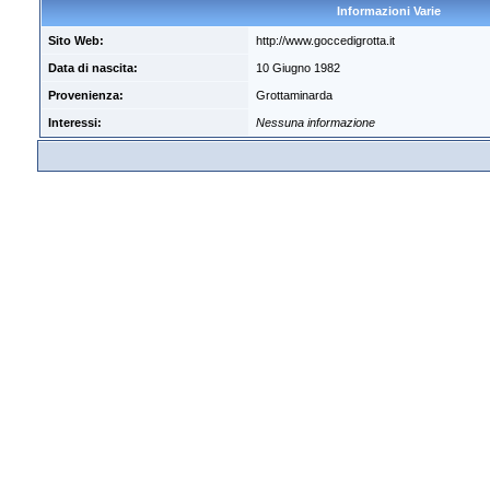
Informazioni Varie
Sito Web:
http://www.goccedigrotta.it
Data di nascita:
10 Giugno 1982
Provenienza:
Grottaminarda
Interessi:
Nessuna informazione