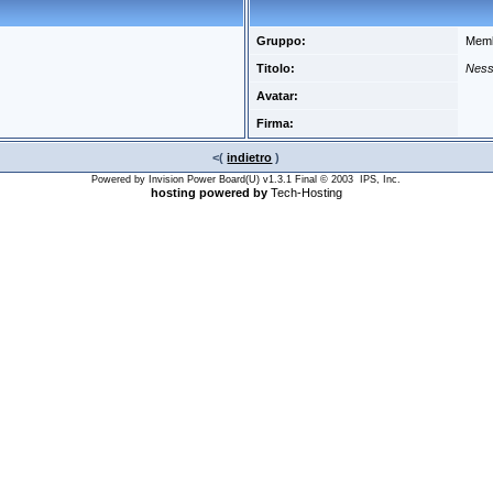
Gruppo:
Mem
Titolo:
Ness
Avatar:
Firma:
<(
indietro
)
Powered by Invision Power Board(U) v1.3.1 Final © 2003 IPS, Inc.
hosting powered by
Tech-Hosting