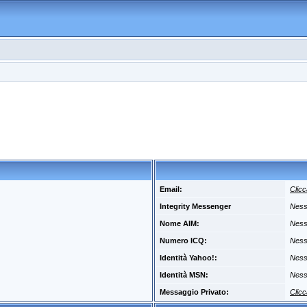
Email:
Clicc
Integrity Messenger
Ness
Nome AIM:
Ness
Numero ICQ:
Ness
Identità Yahoo!:
Ness
Identità MSN:
Ness
Messaggio Privato:
Clicc