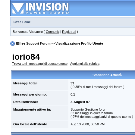
IBfree Home
Benvenuto Visitatore (
Connettiti
|
Registrati
)
IBfree Support Forum
-> Visualizzazione Profilo Utente
iorio84
Trova tutti i messaggi di questo utente
·
Aggiungi alla rubrica
Statistiche Attività
Messaggi totali:
33
( 0.38% di tutti i messaggi del forum )
Messaggi per giorno:
0.1
Data iscrizione:
3-August 07
Maggiormente attivo in:
Supporto Gestione forum
32 messaggi in questo forum
( 97% dei messaggi attivi di questo utente )
Ora locale dell'utente
Aug 13 2008, 06:50 PM