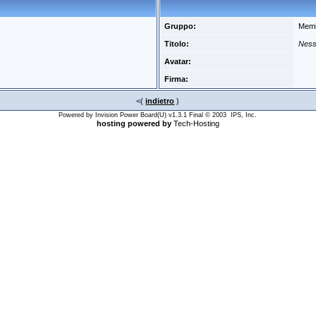
Gruppo:
Mem
Titolo:
Ness
Avatar:
Firma:
<(
indietro
)
Powered by Invision Power Board(U) v1.3.1 Final © 2003 IPS, Inc.
hosting powered by
Tech-Hosting