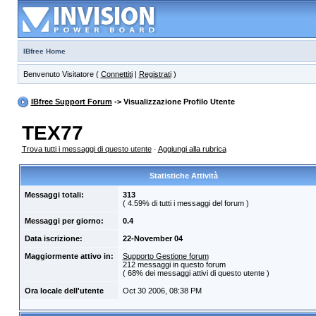
IBfree Home
Benvenuto Visitatore (
Connettiti
|
Registrati
)
IBfree Support Forum
-> Visualizzazione Profilo Utente
TEX77
Trova tutti i messaggi di questo utente
·
Aggiungi alla rubrica
Statistiche Attività
Messaggi totali:
313
( 4.59% di tutti i messaggi del forum )
Messaggi per giorno:
0.4
Data iscrizione:
22-November 04
Maggiormente attivo in:
Supporto Gestione forum
212 messaggi in questo forum
( 68% dei messaggi attivi di questo utente )
Ora locale dell'utente
Oct 30 2006, 08:38 PM