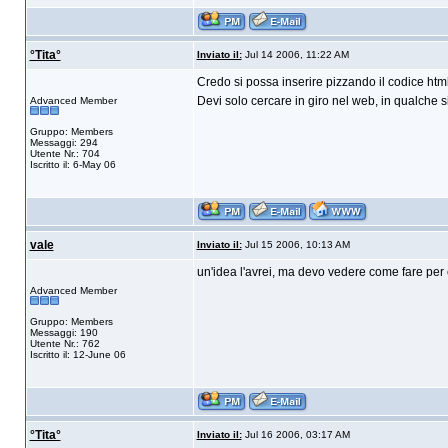
°Tita°
Inviato il:
Jul 14 2006, 11:22 AM
Credo si possa inserire pizzando il codice htm
Devi solo cercare in giro nel web, in qualche sit
Advanced Member
Gruppo: Members
Messaggi: 294
Utente Nr.: 704
Iscritto il: 6-May 06
vale
Inviato il:
Jul 15 2006, 10:13 AM
un'idea l'avrei, ma devo vedere come fare per
Advanced Member
Gruppo: Members
Messaggi: 190
Utente Nr.: 762
Iscritto il: 12-June 06
°Tita°
Inviato il:
Jul 16 2006, 03:17 AM