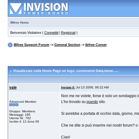
IBfree Home
Benvenuto Visitatore (
Connettiti
|
Registrati
)
IBfree Support Forum
->
General Section
->
Ibfree Corner
Visualizzare nella Home Page un logo
, contenente Data,mese......
vale
Inviato il:
Jul 13 2006, 08:22 AM
Non me ne volete, forse è solo un sondaggio i
L'ho trovato su
questo
sito.
Advanced Member
Gruppo: Members
Si avrebbe a portata di occhio data, giorno, m
Messaggi: 190
Utente Nr.: 762
Iscritto il: 12-June 06
Che ne dite si può inserire nei nostri forum? o 
Ciao!