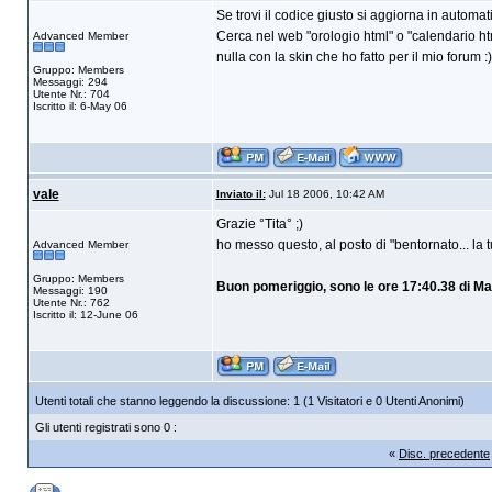
Se trovi il codice giusto si aggiorna in automat
Cerca nel web "orologio html" o "calendario htm
Advanced Member
nulla con la skin che ho fatto per il mio forum :)
Gruppo: Members
Messaggi: 294
Utente Nr.: 704
Iscritto il: 6-May 06
vale
Inviato il:
Jul 18 2006, 10:42 AM
Grazie °Tita° ;)
ho messo questo, al posto di "bentornato... la tua
Advanced Member
Gruppo: Members
Buon pomeriggio, sono le ore 17:40.38 di Mar
Messaggi: 190
Utente Nr.: 762
Iscritto il: 12-June 06
Utenti totali che stanno leggendo la discussione: 1 (1 Visitatori e 0 Utenti Anonimi)
Gli utenti registrati sono 0 :
«
Disc. precedente