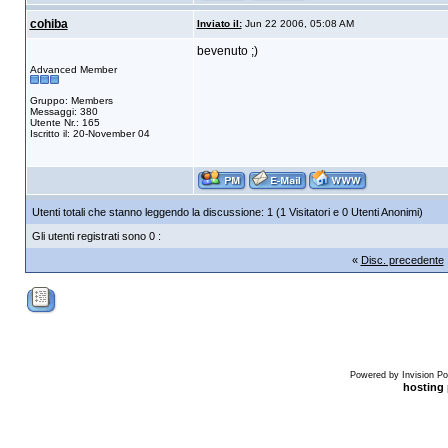
cohiba
Inviato il:
Jun 22 2006, 05:08 AM
bevenuto ;)
Advanced Member
Gruppo: Members
Messaggi: 380
Utente Nr.: 165
Iscritto il: 20-November 04
Utenti totali che stanno leggendo la discussione: 1 (1 Visitatori e 0 Utenti Anonimi)
Gli utenti registrati sono 0 :
«
Disc. precedente
Powered by Invision Po
hosting