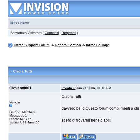
IBfree Home
Benvenuto Visitatore (
Connettiti
|
Registrati
)
IBfree Support Forum
->
General Section
->
Ibfree Lounge
Ciao a Tutti
Giovanni001
Inviato il:
Jun 21 2006, 01:18 PM
Ciao a Tutti
Newbie
davvero bello Questo forum,complimenti a chi 
Gruppo: Members
Messaggi: 1
Utente Nr.: 777
spero di trovarmi bene,ciao!!!
Iscritto il: 21-June 06