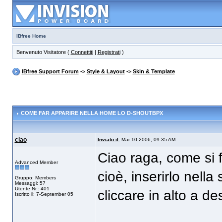
IBfree Home
Benvenuto Visitatore (
Connettiti
|
Registrati
)
IBfree Support Forum
->
Style & Layout
->
Skin & Template
COME FAR APPARIRE NELLA HOME LO D-SHOUTBPX
ciao
Inviato il:
Mar 10 2006, 09:35 AM
Ciao raga, come si fa
Advanced Member
cioè, inserirlo nell
Gruppo: Members
Messaggi: 57
Utente Nr.: 401
cliccare in alto a de
Iscritto il: 7-September 05