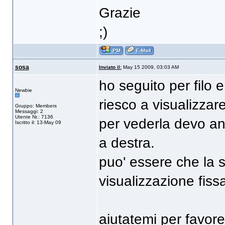
Grazie
;)
sosa
Inviato il:
May 15 2009, 03:03 AM
ho seguito per filo 
Newbie
riesco a visualizza
Gruppo: Members
Messaggi: 2
Utente Nr.: 7136
per vederla devo and
Iscritto il: 13-May 09
a destra.
puo' essere che la 
visualizzazione fis
aiutatemi per favore.