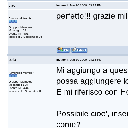
ciao
Inviato il:
Mar 20 2006, 05:14 PM
perfetto!!! grazie m
Advanced Member
Gruppo: Members
Messaggi: 57
Utente Nr.: 401
Iscritto il: 7-September 05
bella
Inviato il:
Jun 16 2006, 08:13 PM
Mi aggiungo a quest
Advanced Member
possa aggiungere l
Gruppo: Members
Messaggi: 105
Utente Nr.: 434
E mi riferisco con 
Iscritto il: 11-November 05
Possibile cioe', inse
come?