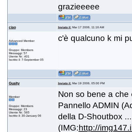
grazieeeee
ciao
Inviato il:
Mar 17 2006, 11:16 AM
c'è qualcuno k mi p
Advanced Member
Gruppo: Members
Messaggi: 57
Utente Nr.: 401
Iscritto il: 7-September 05
Gualty
Inviato il:
Mar 19 2006, 05:00 PM
Non so bene a che c
Member
Pannello ADMIN (Adm
Gruppo: Members
Messaggi: 23
Utente Nr.: 565
della D-Shoutbox ... 
Iscritto il: 30-January 06
(IMG:
http://img147