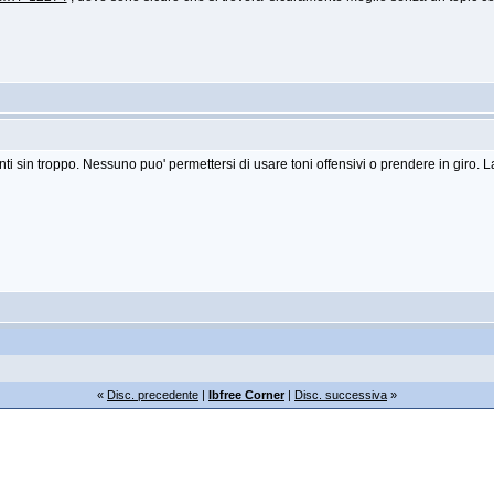
 sin troppo. Nessuno puo' permettersi di usare toni offensivi o prendere in giro. La
«
Disc. precedente
|
Ibfree Corner
|
Disc. successiva
»