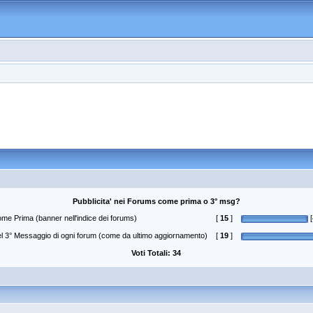
Pubblicita' nei Forums come prima o 3° msg?
come Prima (banner nell'indice dei forums)
[
15
]
[
nel 3° Messaggio di ogni forum (come da ultimo aggiornamento)
[
19
]
Voti Totali: 34