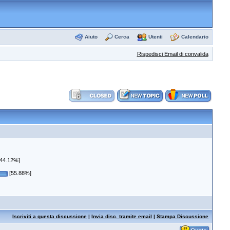
Aiuto
Cerca
Utenti
Calendario
Rispedisci Email di convalida
44.12%]
[55.88%]
Iscriviti a questa discussione
|
Invia disc. tramite email
|
Stampa Discussione