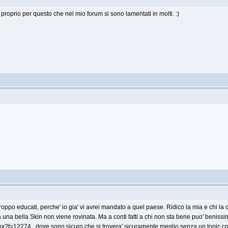
 proprio per questo che nel mio forum si sono lamentati in molti. :)
roppo educati, perche' io gia' vi avrei mandato a quel paese. Ridico la mia e chi la c
ha una bella Skin non viene rovinata. Ma a conti fatti a chi non sta bene puo' beni
spx?f=12274
, dove sono sicuro che si trovera' sicuramente meglio senza un topic con 2