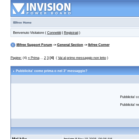
IBfree Home
Benvenuto Visitatore (
Connettiti
|
Registrati
)
IBfree Support Forum
->
General Section
->
Ibfree Corner
Pagine:
(4)
« Prima
...
2
3
[4]
(
Vai al primo messaggio non letto
)
Pubblicita' come prima o nel 3° messaggio?
Pubblicita' 
Pubblicita' 
Inviato il
Nov 15 2005, 06:06 AM