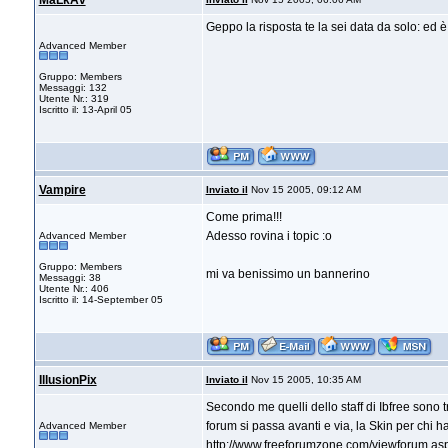
MaLkAv
Geppo la risposta te la sei data da solo: ed è
Advanced Member
Gruppo: Members
Messaggi: 132
Utente Nr.: 319
Iscritto il: 13-April 05
Vampire
Inviato il
Nov 15 2005, 09:12 AM
Come prima!!!
Adesso rovina i topic :o
Advanced Member
Gruppo: Members
mi va benissimo un bannerino
Messaggi: 38
Utente Nr.: 406
Iscritto il: 14-September 05
IllusionPix
Inviato il
Nov 15 2005, 10:35 AM
Secondo me quelli dello staff di Ibfree sono t
forum si passa avanti e via, la Skin per chi 
Advanced Member
http://www.freeforumzone.com/viewforum.a