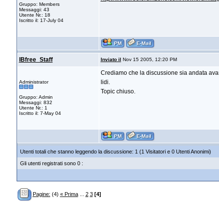
Gruppo: Members
Messaggi: 43
Utente Nr.: 18
Iscritto il: 17-July 04
IBfree_Staff
Inviato il
Nov 15 2005, 12:20 PM
Crediamo che la discussione sia andata avanti
lidi.
Administrator
Topic chiuso.
Gruppo: Admin
Messaggi: 832
Utente Nr.: 1
Iscritto il: 7-May 04
Utenti totali che stanno leggendo la discussione: 1 (1 Visitatori e 0 Utenti Anonimi)
Gli utenti registrati sono 0 :
Pagine:
(4)
« Prima
...
2
3
[4]