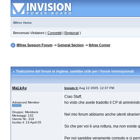
IBfree Home
Benvenuto Visitatore (
Connettiti
|
Registrati
)
IBfree Support Forum
->
General Section
->
Ibfree Corner
Traduzione del forum in inglese
, sarebbe utile per i forum internazionali
MaLkAv
Inviato il:
Aug 12 2005, 12:37 PM
Ciao Staff,
ho visto che avete tradotto il CP di amministra
Advanced Member
Gruppo: Members
Nel mio forum abbiamo anche utenti stranieri
Messaggi: 132
Utente Nr.: 319
Iscritto il: 13-April 05
So che per voi è una rottura, ma non esiste q
Per noi sarebbe veramente comodo e ci permett