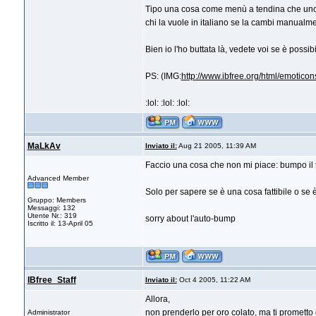
Tipo una cosa come menù a tendina che uno ved
chi la vuole in italiano se la cambi manualm
Bien io l'ho buttata là, vedete voi se è possib
PS: (IMG:
http://www.ibfree.org/html/emoticons
:lol: :lol: :lol:
MaLkAv
Inviato il:
Aug 21 2005, 11:39 AM
Faccio una cosa che non mi piace: bumpo il t
Advanced Member
Solo per sapere se è una cosa fattibile o se 
Gruppo: Members
Messaggi: 132
Utente Nr.: 319
sorry about l'auto-bump
Iscritto il: 13-April 05
IBfree_Staff
Inviato il:
Oct 4 2005, 11:22 AM
Allora,
non prenderlo per oro colato, ma ti prometto
Administrator