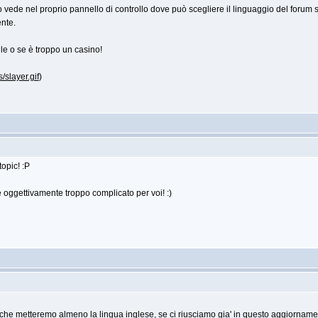
e nel proprio pannello di controllo dove può scegliere il linguaggio del forum sare
ente.
ile o se è troppo un casino!
/slayer.gif
)
opic! :P
è oggettivamente troppo complicato per voi! :)
 che metteremo almeno la lingua inglese, se ci riusciamo gia' in questo aggiornamen