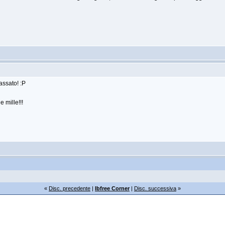
assato! :P
e mille!!!
«
Disc. precedente
|
Ibfree Corner
|
Disc. successiva
»