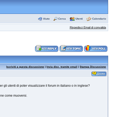
Aiuto
Cerca
Utenti
Calendario
Rispedisci Email di convalida
Iscriviti a questa discussione
|
Invia disc. tramite email
|
Stampa Discussione
 gli utenti di poter visualizzare il forum in italiano o in inglese?
 bene come muoversi.