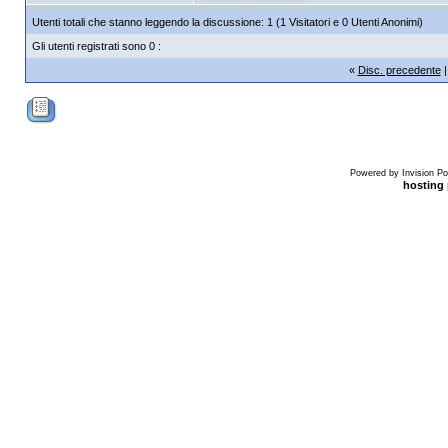
Utenti totali che stanno leggendo la discussione: 1 (1 Visitatori e 0 Utenti Anonimi)
Gli utenti registrati sono 0 :
«
Disc. precedente
Powered by Invision Po
hosting