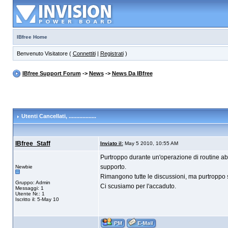
IBfree Home
Benvenuto Visitatore (
Connettiti
|
Registrati
)
IBfree Support Forum
->
News
->
News Da IBfree
Utenti Cancellati
, ..................
IBfree_Staff
Inviato il:
May 5 2010, 10:55 AM
Purtroppo durante un'operazione di routine abb
supporto.
Newbie
Rimangono tutte le discussioni, ma purtroppo so
Gruppo: Admin
Ci scusiamo per l'accaduto.
Messaggi: 1
Utente Nr.: 1
Iscritto il: 5-May 10