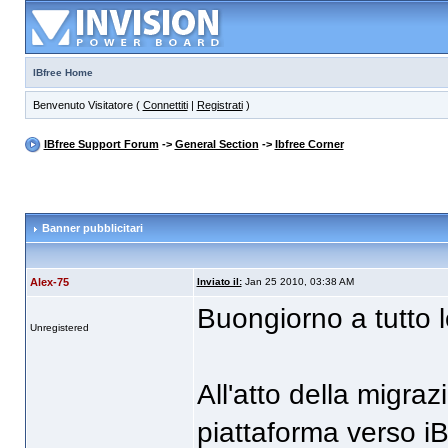
IBfree Home
Benvenuto Visitatore (
Connettiti
|
Registrati
)
IBfree Support Forum
->
General Section
->
Ibfree Corner
Banner pubblicitari
Alex-75
Inviato il:
Jan 25 2010, 03:38 AM
Buongiorno a tutto lo
Unregistered
All'atto della migra
piattaforma verso iBf