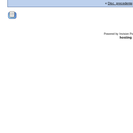
«
Disc. precedente
Powered by Invision Po
hosting