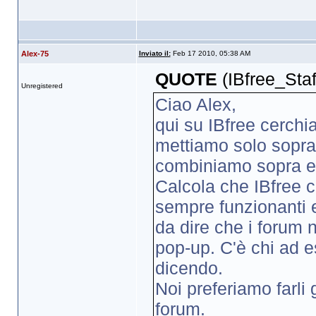
Alex-75
Inviato il:
Feb 17 2010, 05:38 AM
QUOTE
(IBfree_Sta
Unregistered
Ciao Alex,
qui su IBfree cerchia
mettiamo solo sopra, 
combiniamo sopra en
Calcola che IBfree c
sempre funzionanti 
da dire che i forum
pop-up. C'è chi ad es
dicendo.
Noi preferiamo farli 
forum.