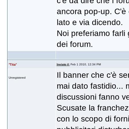
c'è da dire che i f
ancora pop-up. C'è c
lato e via dicendo.
Noi preferiamo farli
dei forum.
°Tita°
Inviato il:
Feb 1 2010, 12:34 PM
Il banner che c'è se
Unregistered
mai dato fastidio...
discussioni fanno v
Scusate la franchez
con lo scopo di forn