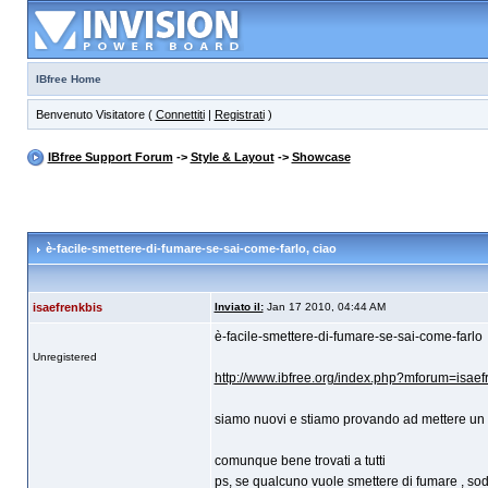
IBfree Home
Benvenuto Visitatore (
Connettiti
|
Registrati
)
IBfree Support Forum
->
Style & Layout
->
Showcase
è-facile-smettere-di-fumare-se-sai-come-farlo
, ciao
isaefrenkbis
Inviato il:
Jan 17 2010, 04:44 AM
è-facile-smettere-di-fumare-se-sai-come-farlo
Unregistered
http://www.ibfree.org/index.php?mforum=isaef
siamo nuovi e stiamo provando ad mettere un
comunque bene trovati a tutti
ps, se qualcuno vuole smettere di fumare , sodd