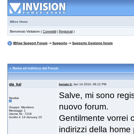
IBfree Home
Benvenuto Visitatore (
Connettiti
|
Registrati
)
IBfree Support Forum
->
Supporto
->
Supporto Gestione forum
Nome ed indirizzo del Forum
gia_kal
Inviato il:
Jan 14 2010, 06:12 PM
Salve, mi sono regi
Newbie
nuovo forum.
Gruppo: Members
Messaggi: 1
Utente Nr.: 7218
Gentilmente vorrei 
Iscritto il: 14-January 10
indirizzi della hom