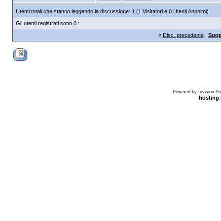
Utenti totali che stanno leggendo la discussione: 1 (1 Visitatori e 0 Utenti Anonimi)
Gli utenti registrati sono 0 :
«
Disc. precedente
|
Supp
Powered by Invision Po
hosting