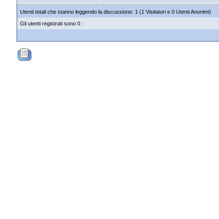
Utenti totali che stanno leggendo la discussione: 1 (1 Visitatori e 0 Utenti Anonimi)
Gli utenti registrati sono 0 :