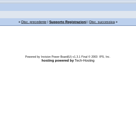
«
Disc. precedente
|
Supporto Registrazioni
|
Disc. successiva
»
Powered by Invision Power Board(U) v1.3.1 Final © 2003 IPS, Inc.
hosting powered by
Tech-Hosting