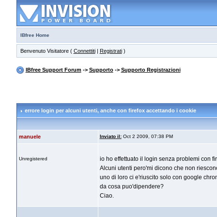
IBfree Home
Benvenuto Visitatore (
Connettiti
|
Registrati
)
IBfree Support Forum
->
Supporto
->
Supporto Registrazioni
errore login per alcuni utenti
, anche con firefox accettando i cookie
manuele
Inviato il:
Oct 2 2009, 07:38 PM
io ho effettuato il login senza problemi con 
Unregistered
Alcuni utenti pero'mi dicono che non riescono a
uno di loro ci e'riuscito solo con google chro
da cosa puo'dipendere?
Ciao.