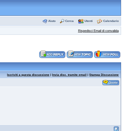
Aiuto
Cerca
Utenti
Calendario
Rispedisci Email di convalida
Iscriviti a questa discussione
|
Invia disc. tramite email
|
Stampa Discussione