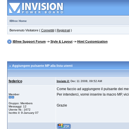
IBfree Home
Benvenuto Visitatore (
Connettiti
|
Registrati
)
IBfree Support Forum
->
Style & Layout
->
Html Customization
Aggiungere pulsante MP alla lista utenti
federico
Inviato il:
Dec 11 2008, 09:52 AM
Come faccio ad aggiungere il pulsante dei messa
Per intenderci, vorrei inserire la macro MP, vici
Member
Gruppo: Members
Grazie
Messaggi: 12
Utente Nr.: 1672
Iscritto il: 9-January 07