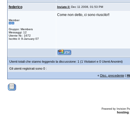
federico
Inviato il:
Dec 11 2008, 01:53 PM
Come non detto, ci sono riuscito!!
Member
Gruppo: Members
Messaggi: 12
Utente Nr.: 1672
Iscritto il: 9-January 07
Utenti totali che stanno leggendo la discussione: 1 (1 Visitatori e 0 Utenti Anonimi)
Gli utenti registrati sono 0 :
«
Disc. precedente
|
H
Powered by Invision Po
hosting