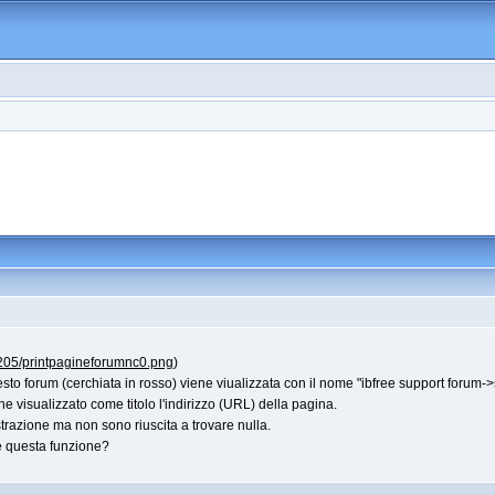
205/printpagineforumnc0.png
)
sto forum (cerchiata in rosso) viene viualizzata con il nome "ibfree support forum
e visualizzato come titolo l'indirizzo (URL) della pagina.
razione ma non sono riuscita a trovare nulla.
 questa funzione?