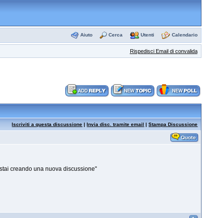
Aiuto
Cerca
Utenti
Calendario
Rispedisci Email di convalida
Iscriviti a questa discussione
|
Invia disc. tramite email
|
Stampa Discussione
->stai creando una nuova discussione"