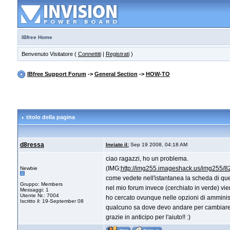
IBfree Home
Benvenuto Visitatore (
Connettiti
|
Registrati
)
IBfree Support Forum
->
General Section
->
HOW-TO
titolo della pagina
d8ressa
Inviato il:
Sep 19 2008, 04:18 AM
ciao ragazzi, ho un problema.
(IMG:
http://img255.imageshack.us/img255/8
Newbie
come vedete nell'istantanea la scheda di que
Gruppo: Members
nel mio forum invece (cerchiato in verde) vien
Messaggi: 1
Utente Nr.: 7004
ho cercato ovunque nelle opzioni di amminist
Iscritto il: 19-September 08
qualcuno sa dove devo andare per cambiare
grazie in anticipo per l'aiuto!! :)