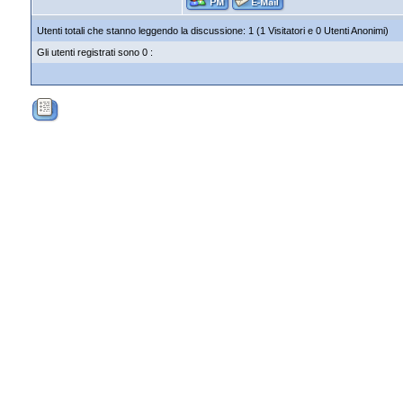
Utenti totali che stanno leggendo la discussione: 1 (1 Visitatori e 0 Utenti Anonimi)
Gli utenti registrati sono 0 :