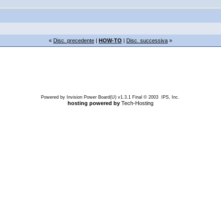
«
Disc. precedente
|
HOW-TO
|
Disc. successiva
»
Powered by Invision Power Board(U) v1.3.1 Final © 2003 IPS, Inc.
hosting powered by
Tech-Hosting