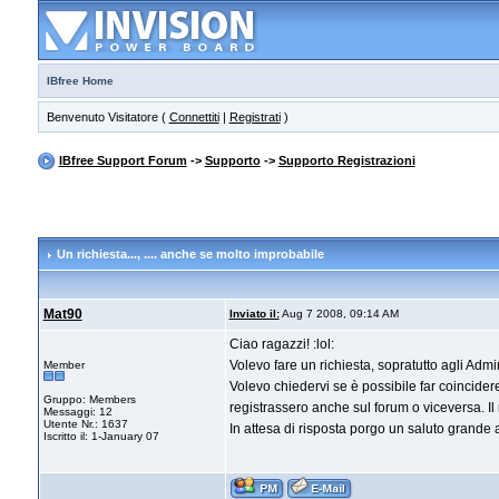
IBfree Home
Benvenuto Visitatore (
Connettiti
|
Registrati
)
IBfree Support Forum
->
Supporto
->
Supporto Registrazioni
Un richiesta...
, .... anche se molto improbabile
Mat90
Inviato il:
Aug 7 2008, 09:14 AM
Ciao ragazzi! :lol:
Volevo fare un richiesta, sopratutto agli Adm
Member
Volevo chiedervi se è possibile far coincidere 
Gruppo: Members
registrassero anche sul forum o viceversa. Il
Messaggi: 12
Utente Nr.: 1637
In attesa di risposta porgo un saluto grande 
Iscritto il: 1-January 07