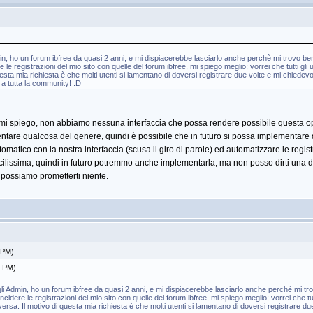
min, ho un forum ibfree da quasi 2 anni, e mi dispiacerebbe lasciarlo anche perchè mi trovo be
e le registrazioni del mio sito con quelle del forum ibfree, mi spiego meglio; vorrei che tutti gl
esta mia richiesta è che molti utenti si lamentano di doversi registrare due volte e mi chied
 a tutta la community! :D
e, mi spiego, non abbiamo nessuna interfaccia che possa rendere possibile questa o
mentare qualcosa del genere, quindi è possibile che in futuro si possa implementare
tomatico con la nostra interfaccia (scusa il giro di parole) ed automatizzare le regist
ilissima, quindi in futuro potremmo anche implementarla, ma non posso dirti una dat
 possiamo prometterti niente.
 PM)
4 PM)
agli Admin, ho un forum ibfree da quasi 2 anni, e mi dispiacerebbe lasciarlo anche perchè mi t
ncidere le registrazioni del mio sito con quelle del forum ibfree, mi spiego meglio; vorrei che tu
ersa. Il motivo di questa mia richiesta è che molti utenti si lamentano di doversi registrare 