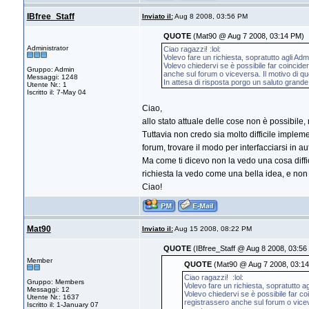
IBfree_Staff
Inviato il:
Aug 8 2008, 03:56 PM
QUOTE
(Mat90 @ Aug 7 2008, 03:14 PM)
Administrator
Ciao ragazzi! :lol:
Volevo fare un richiesta, sopratutto agli Ad
Volevo chiedervi se è possibile far coincider
Gruppo: Admin
anche sul forum o viceversa. Il motivo di qu
Messaggi: 1248
In attesa di risposta porgo un saluto grande
Utente Nr.: 1
Iscritto il: 7-May 04
Ciao,
allo stato attuale delle cose non è possibil
Tuttavia non credo sia molto difficile imple
forum, trovare il modo per interfacciarsi in au
Ma come ti dicevo non la vedo una cosa diffic
richiesta la vedo come una bella idea, e non
Ciao!
Mat90
Inviato il:
Aug 15 2008, 08:22 PM
QUOTE
(IBfree_Staff @ Aug 8 2008, 03:56
Member
QUOTE
(Mat90 @ Aug 7 2008, 03:1
Ciao ragazzi! :lol:
Gruppo: Members
Volevo fare un richiesta, sopratutto 
Messaggi: 12
Volevo chiedervi se è possibile far coi
Utente Nr.: 1637
registrassero anche sul forum o vicev
Iscritto il: 1-January 07