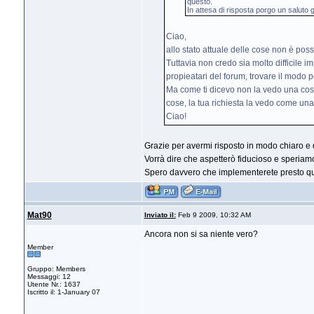
questo.
In attesa di risposta porgo un saluto
Ciao,
allo stato attuale delle cose non è po
Tuttavia non credo sia molto difficile
propieatari del forum, trovare il modo pe
Ma come ti dicevo non la vedo una cosa
cose, la tua richiesta la vedo come una
Ciao!
Grazie per avermi risposto in modo chiaro e 
Vorrà dire che aspetterò fiducioso e speriamo 
Spero davvero che implementerete presto ques
Mat90
Inviato il:
Feb 9 2009, 10:32 AM
Ancora non si sa niente vero?
Member
Gruppo: Members
Messaggi: 12
Utente Nr.: 1637
Iscritto il: 1-January 07