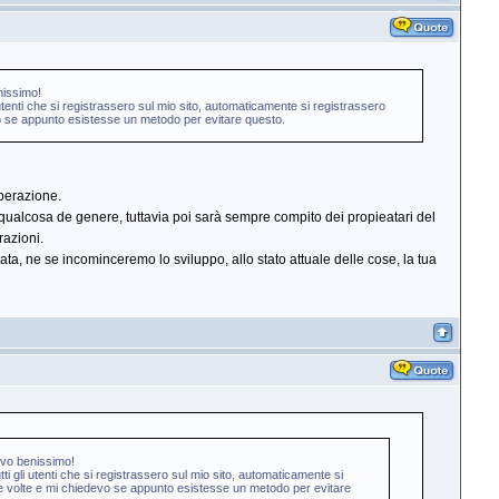
nissimo!
i utenti che si registrassero sul mio sito, automaticamente si registrassero
evo se appunto esistesse un metodo per evitare questo.
perazione.
 qualcosa de genere, tuttavia poi sarà sempre compito dei propieatari del
razioni.
a, ne se incominceremo lo sviluppo, allo stato attuale delle cose, la tua
rovo benissimo!
tti gli utenti che si registrassero sul mio sito, automaticamente si
due volte e mi chiedevo se appunto esistesse un metodo per evitare