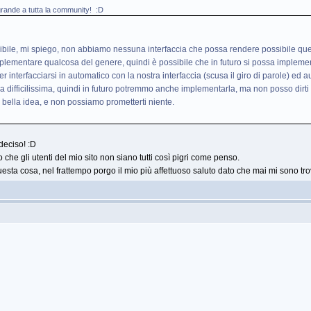
 grande a tutta la community! :D
ssibile, mi spiego, non abbiamo nessuna interfaccia che possa rendere possibile qu
 implementare qualcosa del genere, quindi è possibile che in futuro si possa implem
r interfacciarsi in automatico con la nostra interfaccia (scusa il giro di parole) ed a
 difficilissima, quindi in futuro potremmo anche implementarla, ma non posso dirti 
 bella idea, e non possiamo prometterti niente.
deciso! :D
che gli utenti del mio sito non siano tutti così pigri come penso.
ta cosa, nel frattempo porgo il mio più affettuoso saluto dato che mai mi sono tro