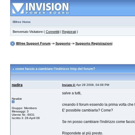
IBfree Home
Benvenuto Visitatore (
Connettiti
|
Registrati
)
IBfree Support Forum
->
Supporto
->
Supporto Registrazioni
come faccio a cambiare l'indirizzo http del forum?
nadira
Inviato il:
Apr 28 2008, 04:08 PM
salve a tutti,
Newbie
creando il forum essendo la prima volta che lo
Gruppo: Members
E' possibile cambiarla? Come?
Messaggi: 3
Utente Nr.: 6931
Iscritto il: 28-April 08
Se nn posso cambiare l'indirizzo come faccio
Rispondete al più presto.