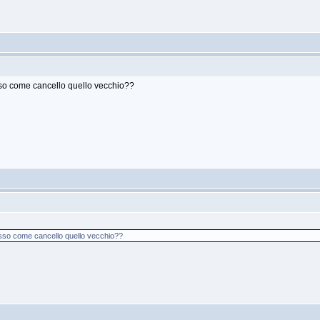
so come cancello quello vecchio??
sso come cancello quello vecchio??