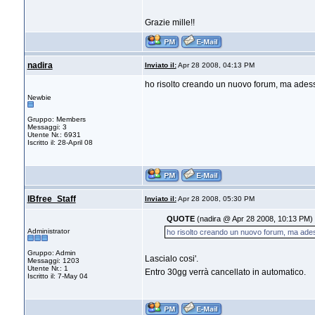
Grazie mille!!
nadira
Inviato il:
Apr 28 2008, 04:13 PM
ho risolto creando un nuovo forum, ma ades
Newbie
Gruppo: Members
Messaggi: 3
Utente Nr.: 6931
Iscritto il: 28-April 08
IBfree_Staff
Inviato il:
Apr 28 2008, 05:30 PM
QUOTE
(nadira @ Apr 28 2008, 10:13 PM)
Administrator
ho risolto creando un nuovo forum, ma ade
Gruppo: Admin
Lascialo cosi'.
Messaggi: 1203
Utente Nr.: 1
Entro 30gg verrà cancellato in automatico.
Iscritto il: 7-May 04