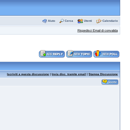
Aiuto
Cerca
Utenti
Calendario
Rispedisci Email di convalida
Iscriviti a questa discussione
|
Invia disc. tramite email
|
Stampa Discussione