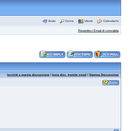
Aiuto
Cerca
Utenti
Calendario
Rispedisci Email di convalida
Iscriviti a questa discussione
|
Invia disc. tramite email
|
Stampa Discussione