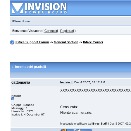
IBfree Home
Benvenuto Visitatore (
Connettiti
|
Registrati
)
IBfree Support Forum
->
General Section
->
Ibfree Corner
fotoritocchi gratis!!!
gattomania
Inviato il:
Dec 4 2007, 03:17 PM
XXXXXXXXXXXXXXXXXXXXXXXXXXXXXX
Newbie
Gruppo: Banned
Censurato:
Messaggi: 1
Utente Nr.: 6373
Niente spam grazie.
Iscritto il: 4-December 07
Messaggio modificato da
IBfree_Staff
il Dec 5 2007, 09: