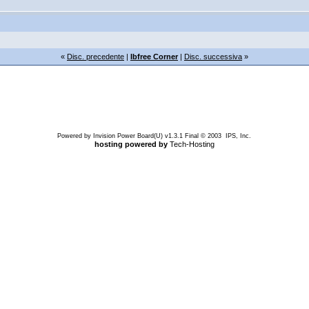
«
Disc. precedente
|
Ibfree Corner
|
Disc. successiva
»
Powered by Invision Power Board(U) v1.3.1 Final © 2003 IPS, Inc.
hosting powered by
Tech-Hosting