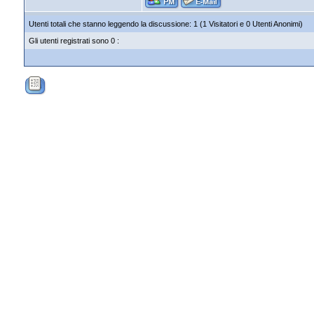
Utenti totali che stanno leggendo la discussione: 1 (1 Visitatori e 0 Utenti Anonimi)
Gli utenti registrati sono 0 :