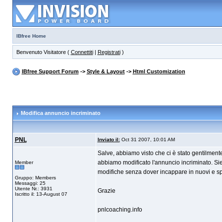
IBfree Home
Benvenuto Visitatore (
Connettiti
|
Registrati
)
IBfree Support Forum
->
Style & Layout
->
Html Customization
Modifica annuncio incriminato
PNL
Inviato il:
Oct 31 2007, 10:01 AM
Salve, abbiamo visto che ci è stato gentilmente r
abbiamo modificato l'annuncio incriminato. Sie
Member
modifiche senza dover incappare in nuovi e sp
Gruppo: Members
Messaggi: 25
Utente Nr.: 3931
Grazie
Iscritto il: 13-August 07
pnlcoaching.info