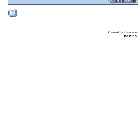
«
Disc. precedente
Powered by Invision Po
hosting