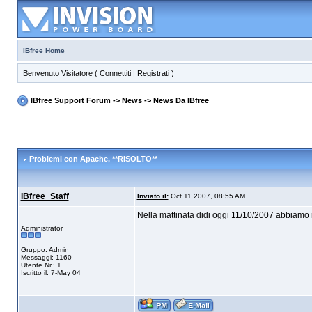
IBfree Home
Benvenuto Visitatore (
Connettiti
|
Registrati
)
IBfree Support Forum
->
News
->
News Da IBfree
Problemi con Apache
, **RISOLTO**
IBfree_Staff
Inviato il:
Oct 11 2007, 08:55 AM
Nella mattinata didi oggi 11/10/2007 abbiamo ris
Administrator
Gruppo: Admin
Messaggi: 1160
Utente Nr.: 1
Iscritto il: 7-May 04