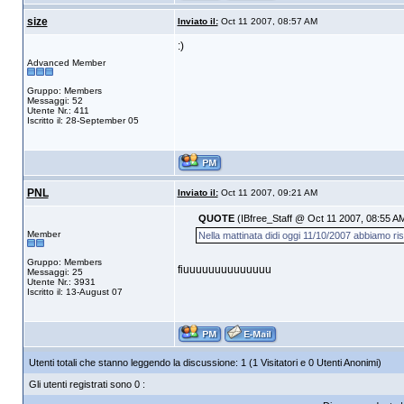
size
Inviato il:
Oct 11 2007, 08:57 AM
:)
Advanced Member
Gruppo: Members
Messaggi: 52
Utente Nr.: 411
Iscritto il: 28-September 05
PNL
Inviato il:
Oct 11 2007, 09:21 AM
QUOTE
(IBfree_Staff @ Oct 11 2007, 08:55 A
Member
Nella mattinata didi oggi 11/10/2007 abbiamo risc
Gruppo: Members
fiuuuuuuuuuuuuuu
Messaggi: 25
Utente Nr.: 3931
Iscritto il: 13-August 07
Utenti totali che stanno leggendo la discussione: 1 (1 Visitatori e 0 Utenti Anonimi)
Gli utenti registrati sono 0 :