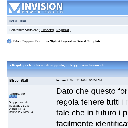
IBfree Home
Benvenuto Visitatore (
Connettiti
|
Registrati
)
IBfree Support Forum
->
Style & Layout
->
Skin & Template
Regole per le richieste di supporto
, da leggere assolutamente
IBfree_Staff
Inviato il:
Sep 21 2004, 09:54 AM
Dato che questo fo
Administrator
regola tenere tutti 
Gruppo: Admin
Messaggi: 1035
Utente Nr.: 1
tale che in futuro i 
Iscritto il: 7-May 04
facilmente identificat