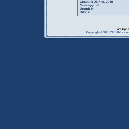
Creata il:
25 Feb, 2010
Messaggi:
-1
Utenti:
0
Hits:
26
Last Upda
Copyright© 2003 2005Ibfree.or