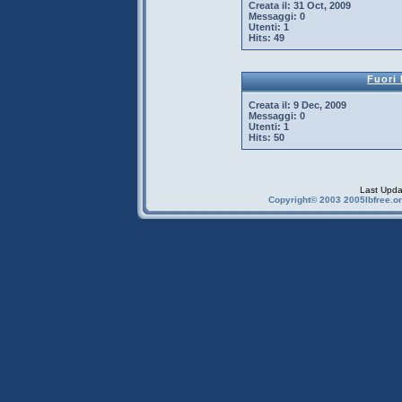
Creata il:
31 Oct, 2009
Messaggi:
0
Utenti:
1
Hits:
49
Fuori 
Creata il:
9 Dec, 2009
Messaggi:
0
Utenti:
1
Hits:
50
Last Upda
Copyright© 2003 2005Ibfree.or