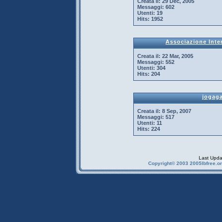
Creata il:
29 Dec, 2005
Messaggi:
602
Utenti:
19
Hits:
1952
Associazione Inter
Creata il:
22 Mar, 2005
Messaggi:
552
Utenti:
304
Hits:
204
jogag
Creata il:
8 Sep, 2007
Messaggi:
517
Utenti:
11
Hits:
224
Last Upda
Copyright© 2003 2005Ibfree.or