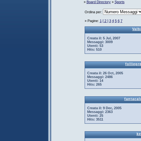
»
Board Directory
»
Sports
Ordina per:
» Pagine:
1
[ 2 ]
3
4
5
6
7
Val
Creata il:
5 Jul, 2007
Messaggi:
3009
Utenti:
53
Hits:
510
folliepr
Creata il:
26 Oct, 2005
Messaggi:
2486
Utenti:
14
Hits:
265
fantacal
Creata il:
9 Dec, 2005
Messaggi:
2363
Utenti:
25
Hits:
3511
k