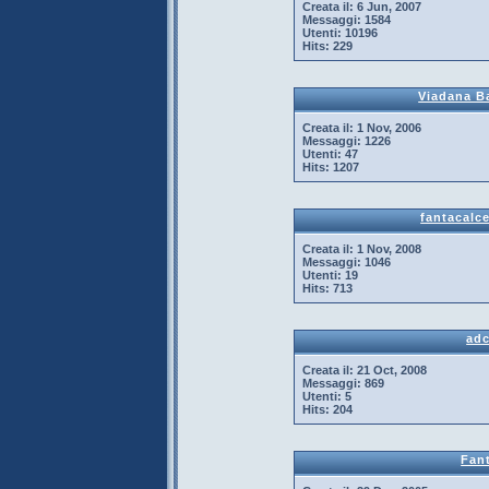
Creata il:
6 Jun, 2007
Messaggi:
1584
Utenti:
10196
Hits:
229
Viadana B
Creata il:
1 Nov, 2006
Messaggi:
1226
Utenti:
47
Hits:
1207
fantacalc
Creata il:
1 Nov, 2008
Messaggi:
1046
Utenti:
19
Hits:
713
ad
Creata il:
21 Oct, 2008
Messaggi:
869
Utenti:
5
Hits:
204
Fant