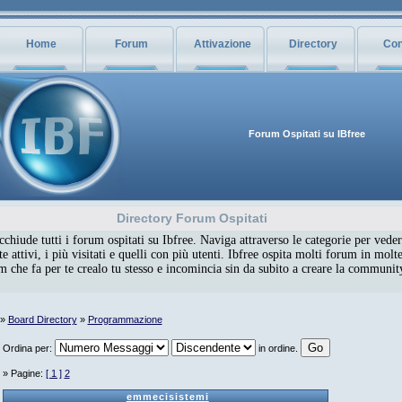
Home
Forum
Attivazione
Directory
Con
Forum Ospitati su IBfree
Directory Forum Ospitati
chiude tutti i forum ospitati su Ibfree. Naviga attraverso le categorie per veder
 attivi, i più visitati e quelli con più utenti. Ibfree ospita molti forum in molte
um che fa per te crealo tu stesso e incomincia sin da subito a creare la communi
»
Board Directory
»
Programmazione
Ordina per:
in ordine.
» Pagine:
[ 1 ]
2
emmecisistemi