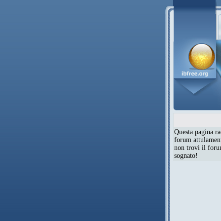
Questa pagina rac
forum attulamente
non trovi il for
sognato!