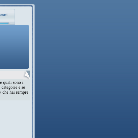
tatti
e quali sono i
 categorie e se
ty che hai sempre