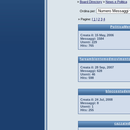
»
Board Directory
»
News e Politica
Ordina per:
» Pagine:
[ 1 ]
2
3
4
PoliticaMe
Creata il:
15 May, 2006
Messaggi:
1584
Utenti:
229
Hits:
765
fareambientemedmovimentoe
Creata il:
28 Sep, 2007
Messaggi:
628
Utenti:
46
Hits:
598
bloccostude
Creata il:
24 Jul, 2008
Messaggi:
8
Utenti:
1
Hits:
255
cazzated