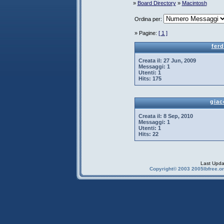
»
Board Directory
»
Macintosh
Ordina per:
» Pagine:
[ 1 ]
fer
Creata il:
27 Jun, 2009
Messaggi:
1
Utenti:
1
Hits:
175
gia
Creata il:
8 Sep, 2010
Messaggi:
1
Utenti:
1
Hits:
22
Last Upda
Copyright© 2003 2005Ibfree.or