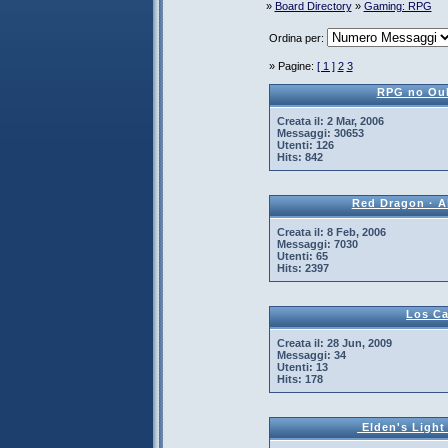
»
Board Directory
»
Gaming: RPG
Ordina per:
» Pagine:
[ 1 ]
2
3
RPG no Ou
Creata il:
2 Mar, 2006
Messaggi:
30653
Utenti:
126
Hits:
842
Red Dragon · A
Creata il:
8 Feb, 2006
Messaggi:
7030
Utenti:
65
Hits:
2397
Los Ca
Creata il:
28 Jun, 2009
Messaggi:
34
Utenti:
13
Hits:
178
 Elden's Light