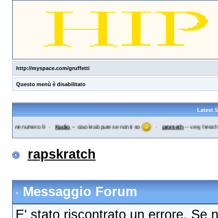
http://myspace.com/gruffetti
Questo menù è disabilitato
Latest 
tifone numero 9
·
Kadio
--
ciao krab pure se non ti so
·
prometh
--
very fresshhh
rapskratch
Messaggio Forum
E' stato riscontrato un errore. Se 