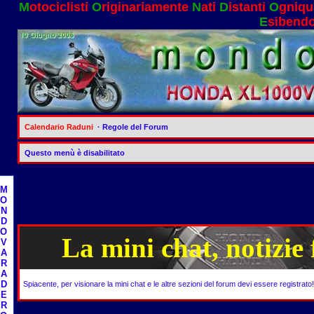
M
otociclisti
O
riginariamente
N
ati
D
istanti
O
gniqu
E
sibend
Calendario Raduni
· Regole del Forum
Questo menù è disabilitato
M
O
N
D
O
La mini chat, notizie
V
A
R
A
D
Spiacente, per visionare la mini chat e le altre sezioni del forum devi essere registrato
E
R