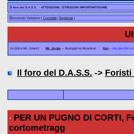
·
Il foro del D.A.S.S.
ATTENZIONE: ISTRUZIONI IMPORTANTISSIME
Benvenuto Visitatore (
Connettiti
|
Registrati
)
Ul
no dolce Mr. Jones!!
·
Mr. Jones
--
Buongiorno Alcestina!
·
Yan
--
ma perchè non cambi
Il foro del D.A.S.S.
->
Foristi 
PER UN PUGNO DI CORTI
, F
cortometragg