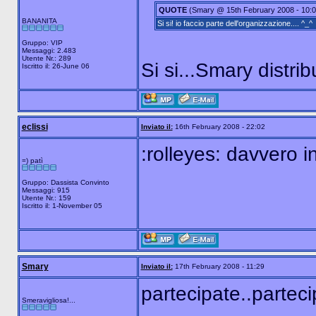
QUOTE
(Smary @ 15th February 2008 - 10:0
BANANITA
Si si! io faccio parte dell'organizzazione.... ^_^
Gruppo: VIP
Messaggi: 2.483
Utente Nr.: 289
Si si...Smary distr
Iscritto il: 26-June 06
eclissi
Inviato il:
16th February 2008 - 22:02
:rolleyes: davvero i
=) patì
Gruppo: Dassista Convinto
Messaggi: 915
Utente Nr.: 159
Iscritto il: 1-November 05
Smary
Inviato il:
17th February 2008 - 11:29
partecipate..parteci
Smeravigliosa!...