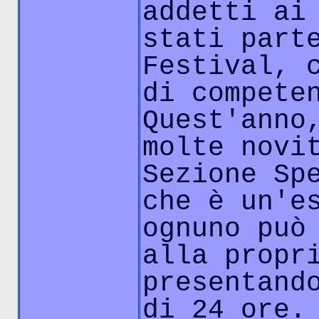
addetti ai
stati part
Festival, 
di compete
Quest'anno
molte novi
Sezione Sp
che è un'e
ognuno può
alla propr
presentand
di 24 ore.