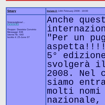
Smary
Inviato il:
14th February 2008 - 19:00
Anche ques
Smeravigliosa!...
internazio
Gruppo: Dassista Convinto
Messaggi: 636
"Per un pu
Utente Nr.: 640
Iscritto il: 25-June 07
aspetta!!!
5° edizion
svolgerà i
2008. Nel 
siamo entr
molti nomi
nazionale,