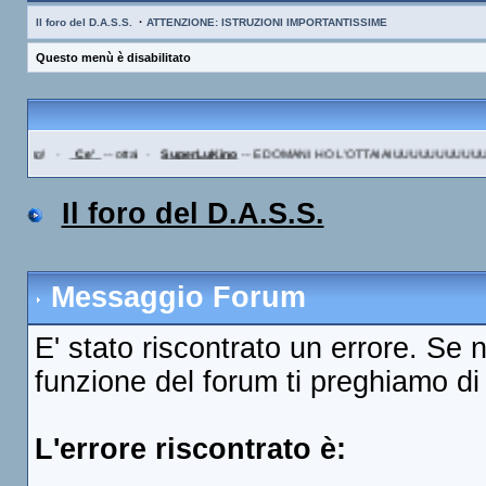
·
Il foro del D.A.S.S.
ATTENZIONE: ISTRUZIONI IMPORTANTISSIME
Questo menù è disabilitato
 msg!
·
_Ce'_
--
ottai
·
SuperLuKino
--
E DOMANI HO L'OTTAI AIUUUUUUUUUUU
Il foro del D.A.S.S.
Messaggio Forum
E' stato riscontrato un errore. Se 
funzione del forum ti preghiamo di c
L'errore riscontrato è: