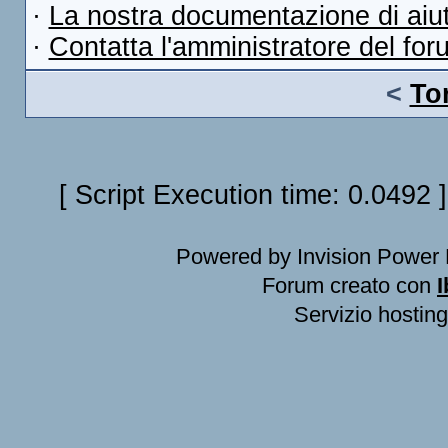
·
La nostra documentazione di aiu
·
Contatta l'amministratore del for
<
To
[ Script Execution time: 0.0492 
Powered by Invision Power 
Forum creato con
I
Servizio hosting