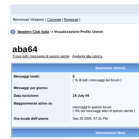
Benvenuto Visitatore (
Connettiti
|
Registrati
)
Varadero Club Italia
-> Visualizzazione Profilo Utente
aba64
Trova tutti i messaggi di questo utente
·
Aggiungi alla rubrica
Statistiche Attività
Messaggi totali:
0
( % di tutti i messaggi del forum )
Messaggi per giorno:
Data iscrizione:
14-July 04
Maggiormente attivo in:
messaggi in questo forum
( 0% dei messaggi attivi di questo utente )
Ora locale dell'utente
Sep 20 2005, 07:31 PM
Informazioni Varie