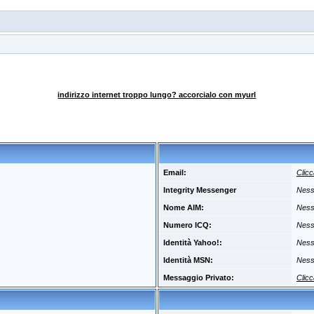
indirizzo internet troppo lungo? accorcialo con myurl
Email:
Clicc
Integrity Messenger
Ness
Nome AIM:
Ness
Numero ICQ:
Ness
Identità Yahoo!:
Ness
Identità MSN:
Ness
Messaggio Privato:
Clicc