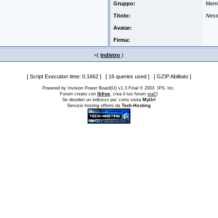
Gruppo:
Mem
Titolo:
Ness
Avatar:
Firma:
<(
indietro
)
[ Script Execution time: 0.1662 ] [ 16 queries used ] [ GZIP Abilitato ]
Powered by Invision Power Board(U) v1.3 Final © 2003 IPS, Inc.
Forum creato con
Ibfree
, crea il tuo forum
ora!!
!
Se desideri un indirizzo piu' corto visita
MyUrl
Servizio hosting offerto da
Tech-Hosting