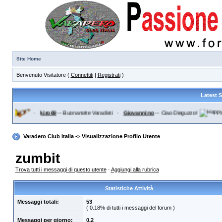
Site Home
Benvenuto Visitatore (
Connettiti
|
Registrati
)
Latest 
i
·
kiro69
--
Buonanotte Varadisti
·
Giovannino
--
Ciao Dieguzzo!
Varadero Club Italia
-> Visualizzazione Profilo Utente
zumbit
Trova tutti i messaggi di questo utente
·
Aggiungi alla rubrica
Statistiche Attività
Messaggi totali:
53
( 0.18% di tutti i messaggi del forum )
Messaggi per giorno:
0.2