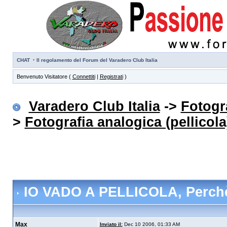
·
CHAT
Il regolamento del Forum del Varadero Club Italia
Benvenuto Visitatore (
Connettiti
|
Registrati
)
Varadero Club Italia
->
Fotogra
>
Fotografia analogica (pellicola
IO VADO A PELLICOLA
, Perchè
Max
Inviato il:
Dec 10 2006, 01:33 AM