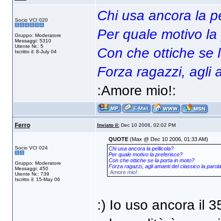
Chi usa ancora la pe
Socio VCI 020
Per quale motivo la
Gruppo: Moderatore
Messaggi: 5310
Utente Nr.: 5
Con che ottiche se 
Iscritto il: 8-July 04
Forza ragazzi, agli a
:Amore mio!:
Ferro
Inviato il:
Dec 10 2006, 02:02 PM
QUOTE
(Max @ Dec 10 2006, 01:33 AM)
Socio VCI 024
Chi usa ancora la pellicola?
Per quale motivo la preferisce?
Con che ottiche se la porta in moto?
Gruppo: Moderatore
Forza ragazzi, agli amanti del classico la parola
Messaggi: 450
:Amore mio!:
Utente Nr.: 739
Iscritto il: 15-May 06
:) Io uso ancora il 