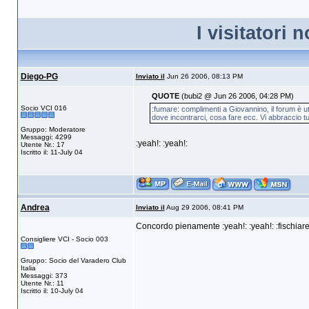
I visitatori
Diego-PG
Inviato il
Jun 26 2006, 08:13 PM
QUOTE
(bubi2 @ Jun 26 2006, 04:28 PM)
Socio VCI 016
:fumare: complimenti a Giovannino, il forum è u
dove incontrarci, cosa fare ecc. Vi abbraccio tut
Gruppo: Moderatore
Messaggi: 4299
:yeah!: :yeah!:
Utente Nr.: 17
Iscritto il: 11-July 04
Andrea
Inviato il
Aug 29 2006, 08:41 PM
Concordo pienamente :yeah!: :yeah!: :fischiare:
Consigliere VCI - Socio 003
Gruppo: Socio del Varadero Club
Italia
Messaggi: 373
Utente Nr.: 11
Iscritto il: 10-July 04