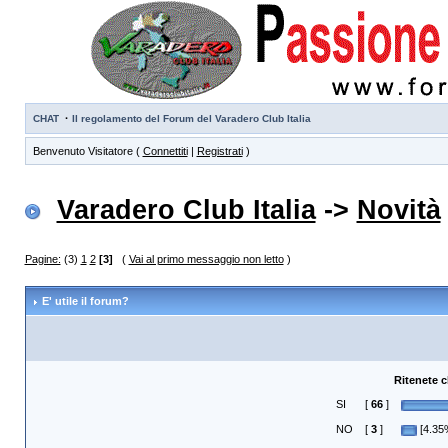
·
CHAT
Il regolamento del Forum del Varadero Club Italia
Benvenuto Visitatore (
Connettiti
|
Registrati
)
Varadero Club Italia
->
Novità
Pagine:
(3)
1
2
[3]
(
Vai al primo messaggio non letto
)
E' utile il forum?
Ritenete c
SI
[
66
]
NO
[
3
]
[4.35