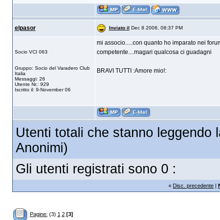
elpasor
Inviato il
Dec 8 2006, 08:37 PM
mi associo.....con quanto ho imparato nei forum
competente....magari qualcosa ci guadagni
Socio VCI 063
Gruppo: Socio del Varadero Club
BRAVI TUTTI :Amore mio!:
Italia
Messaggi: 26
Utente Nr.: 929
Iscritto il: 9-November 06
Utenti totali che stanno leggendo l
Anonimi)
Gli utenti registrati sono 0 :
«
Disc. precedente
|
Pagine:
(3)
1
2
[3]