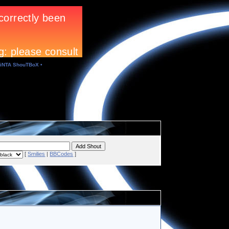
iNTA ShouTBoX •
[
Smilies
|
BBCodes
]