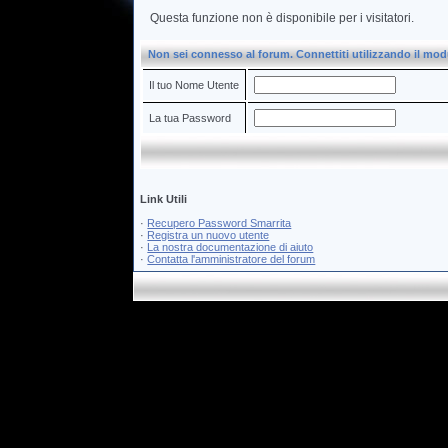
Questa funzione non è disponibile per i visitatori.
Non sei connesso al forum. Connettiti utilizzando il mo
Il tuo Nome Utente
La tua Password
Link Utili
·
Recupero Password Smarrita
·
Registra un nuovo utente
·
La nostra documentazione di aiuto
·
Contatta l'amministratore del forum