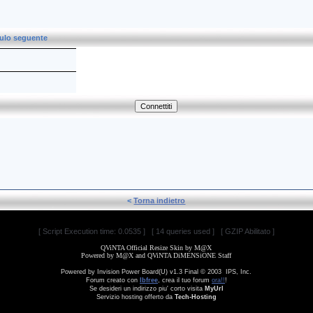
dulo seguente
<
Torna indietro
[ Script Execution time: 0.0535 ] [ 14 queries used ] [ GZIP Abilitato ]
QViNTA Official Resize Skin by M@X
Powered by M@X and QViNTA DiMENSiONE Staff
Powered by Invision Power Board(U) v1.3 Final © 2003 IPS, Inc.
Forum creato con
Ibfree
, crea il tuo forum
ora!!
!
Se desideri un indirizzo piu' corto visita
MyUrl
Servizio hosting offerto da
Tech-Hosting