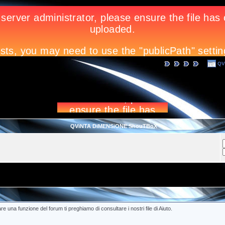
QV
QViNTA DiMENSiONE ShouTBoX
e una funzione del forum ti preghiamo di consultare i nostri file di Aiuto.