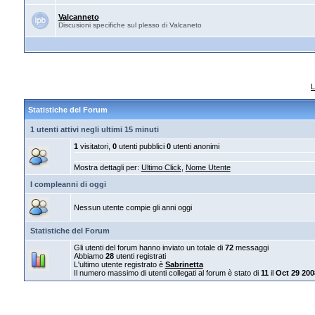
Valcanneto
Discusioni specifiche sul plesso di Valcaneto
L
Statistiche del Forum
1 utenti attivi negli ultimi 15 minuti
1
visitatori,
0
utenti pubblici
0
utenti anonimi
Mostra dettagli per:
Ultimo Click
,
Nome Utente
I compleanni di oggi
Nessun utente compie gli anni oggi
Statistiche del Forum
Gli utenti del forum hanno inviato un totale di
72
messaggi
Abbiamo
28
utenti registrati
L'ultimo utente registrato è
Sabrinetta
Il numero massimo di utenti collegati al forum è stato di
11
il
Oct 29 200