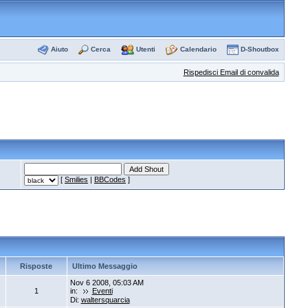
Aiuto
Cerca
Utenti
Calendario
D-Shoutbox
Rispedisci Email di convalida
[
Smilies
|
BBCodes
]
Risposte
Ultimo Messaggio
Nov 6 2008, 05:03 AM
1
in:
Eventi
Di:
waltersquarcia