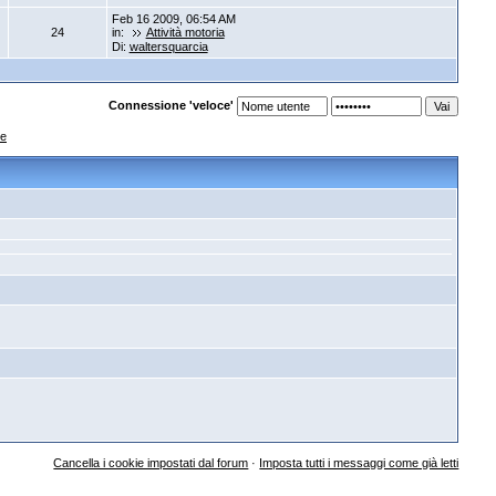
Feb 16 2009, 06:54 AM
24
in:
Attività motoria
Di:
waltersquarcia
Connessione 'veloce'
re
Cancella i cookie impostati dal forum
·
Imposta tutti i messaggi come già letti