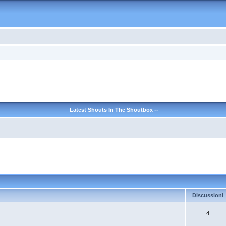
Latest Shouts In The Shoutbox --
Discussioni
4