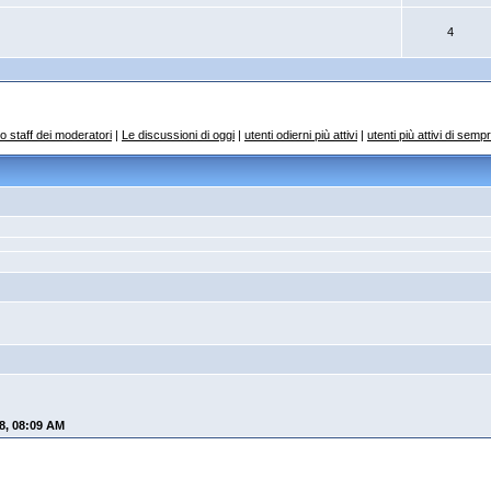
4
o staff dei moderatori
|
Le discussioni di oggi
|
utenti odierni più attivi
|
utenti più attivi di semp
8, 08:09 AM