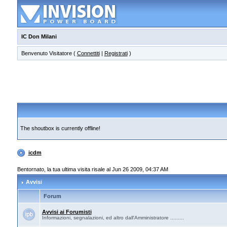
IC Don Milani
Benvenuto Visitatore (
Connettiti
|
Registrati
)
The shoutbox is currently offline!
icdm
Bentornato, la tua ultima visita risale al Jun 26 2009, 04:37 AM
Avvisi
Forum
Avvisi ai Forumisti
Informazioni, segnalazioni, ed altro dall'Amministratore .........