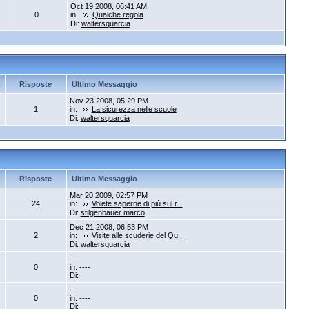
Oct 19 2008, 06:41 AM
0
in:
Qualche regola
Di:
waltersquarcia
Risposte
Ultimo Messaggio
Nov 23 2008, 05:29 PM
1
in:
La sicurezza nelle scuole
Di:
waltersquarcia
Risposte
Ultimo Messaggio
Mar 20 2009, 02:57 PM
24
in:
Volete saperne di più sul r...
Di:
stilgenbauer marco
Dec 21 2008, 06:53 PM
2
in:
Visite alle scuderie del Qu...
Di:
waltersquarcia
--
0
in: ----
Di:
--
0
in: ----
Di: