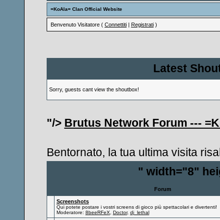
=KoAla= Clan Official Website
Benvenuto Visitatore (
Connettiti
|
Registrati
)
Latest Shout
Sorry, guests cant view the shoutbox!
"/>
Brutus Network Forum --- =K
Bentornato, la tua ultima visita ri
" width="8" he
Forum
Screenshots
Qui potete postare i vostri screens di gioco più spettacolari e divertenti!
Moderatore:
8beeRFeX
,
Doctor
,
dj_lethal