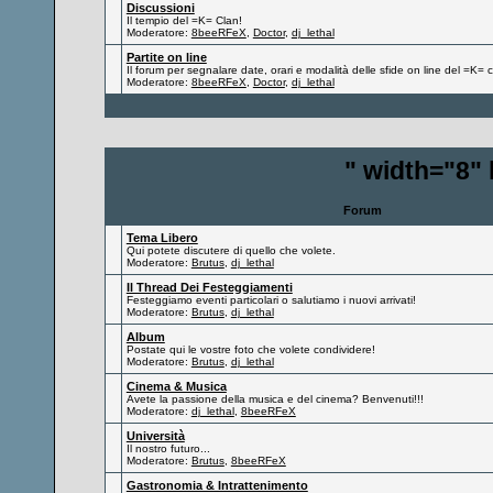
Discussioni
Il tempio del =K= Clan!
Moderatore:
8beeRFeX
,
Doctor
,
dj_lethal
Partite on line
Il forum per segnalare date, orari e modalità delle sfide on line del =K= c
Moderatore:
8beeRFeX
,
Doctor
,
dj_lethal
" width="8"
Forum
Tema Libero
Qui potete discutere di quello che volete.
Moderatore:
Brutus
,
dj_lethal
Il Thread Dei Festeggiamenti
Festeggiamo eventi particolari o salutiamo i nuovi arrivati!
Moderatore:
Brutus
,
dj_lethal
Album
Postate qui le vostre foto che volete condividere!
Moderatore:
Brutus
,
dj_lethal
Cinema & Musica
Avete la passione della musica e del cinema? Benvenuti!!!
Moderatore:
dj_lethal
,
8beeRFeX
Università
Il nostro futuro...
Moderatore:
Brutus
,
8beeRFeX
Gastronomia & Intrattenimento