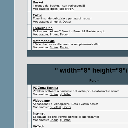
Basket
Il mondo del basket... con veri esperti!!!
Moderatore:
iqipen
,
8beeRFeX
Calcio
Tutto il mondo del calcio a portata di mouse!
Moderatore:
dj_lethal
,
Doctor
Formula Uno
Raikkonen o Alonso? Ferrari o Renault? Parlatene qui.
Moderatore:
Brutus
,
Doctor
Motomondiale
Il Vale, the doctor, il laureato o semplicemente 46!!!
Moderatore:
Brutus
,
Doctor
" width="8" height="8"
Forum
PC Zona Tecnica
Problemi software o hardware del vostro pc? Risolviamoli insieme!
Moderatore:
Brutus
,
dj_lethal
Videogame
Appassionati di videogiochi? Ecco il vostro posto!
Moderatore:
dj_lethal
,
Doctor
Internet
Segnalate ciò che trovate sul web di interessante!
Moderatore:
Brutus
,
dj_lethal
Hi-Tech