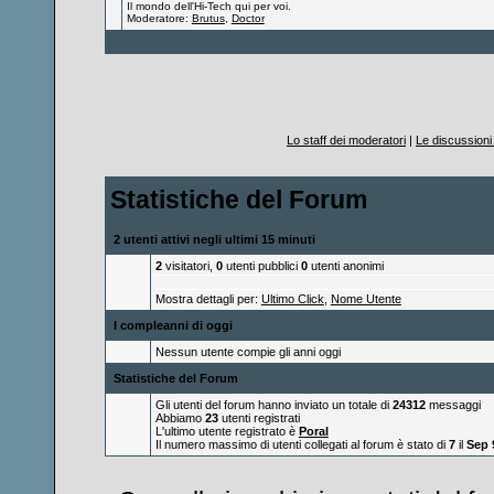
Il mondo dell'Hi-Tech qui per voi.
Moderatore:
Brutus
,
Doctor
Lo staff dei moderatori
|
Le discussioni 
Statistiche del Forum
2 utenti attivi negli ultimi 15 minuti
2
visitatori,
0
utenti pubblici
0
utenti anonimi
Mostra dettagli per:
Ultimo Click
,
Nome Utente
I compleanni di oggi
Nessun utente compie gli anni oggi
Statistiche del Forum
Gli utenti del forum hanno inviato un totale di
24312
messaggi
Abbiamo
23
utenti registrati
L'ultimo utente registrato è
Poral
Il numero massimo di utenti collegati al forum è stato di
7
il
Sep 