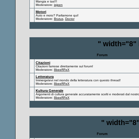
Mangia e tas!!!
Moderatore:
iqipen
Motori
Auto e moto? Parliamone qui!
Moderatore:
Brutus
,
Doctor
" width="8"
Forum
Citazioni
Citazioni famose direttamente sul forum!
Moderatore:
8beeRFeX
Letteratura
Immergetevi nel mondo della letteratura con questo thread!
Moderatore:
8beeRFeX
Kultura Generale
Argomenti di cultura generale accuratamente scelti e moderati dal nostro
Moderatore:
8beeRFeX
" width="8
Forum